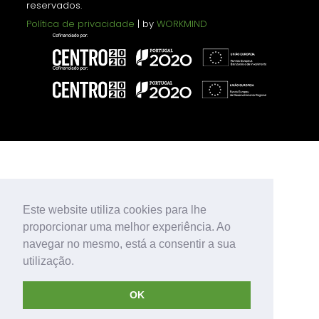
reservados.
Política de privacidade
| by
WORKMIND
Este website utiliza cookies para lhe
proporcionar uma melhor experiência. Ao
navegar no mesmo, está a consentir a sua
utilização.
OK