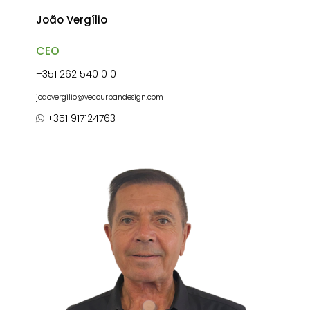
João Vergílio
CEO
+351 262 540 010
joaovergilio@vecourbandesign.com
+351 917124763