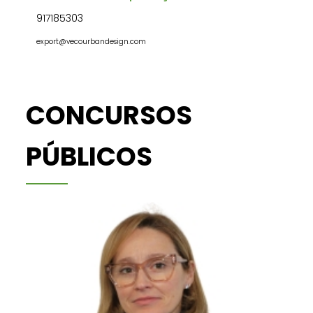
917185303
export@vecourbandesign.com
CONCURSOS
PÚBLICOS