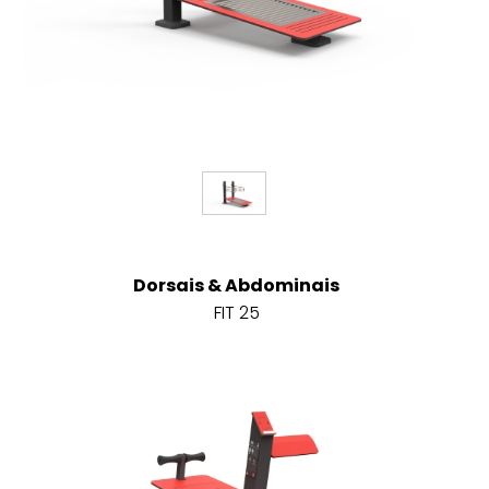
Dorsais & Abdominais
FIT 25