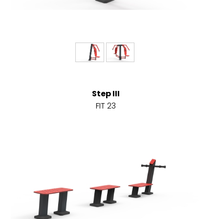
Step III
FIT 23