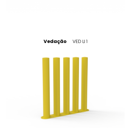
Vedação
VED LI 1