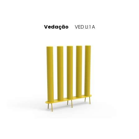
Vedação
VED LI 1 A