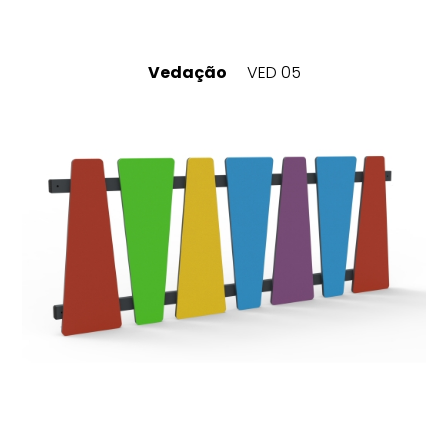
Vedação
VED 05