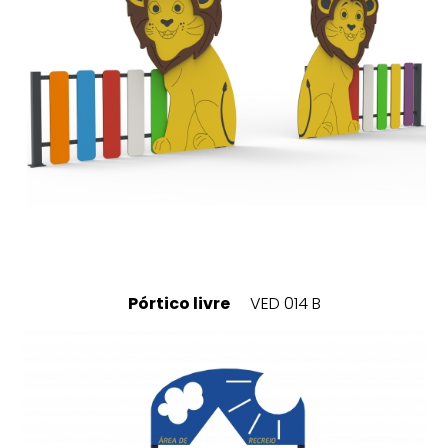
Pórtico livre
VED 014 B