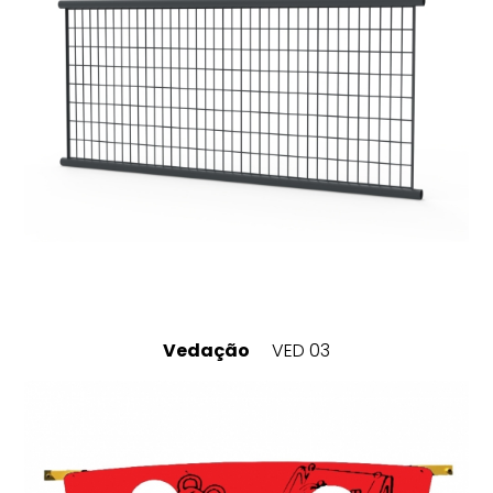
Vedação
VED 03