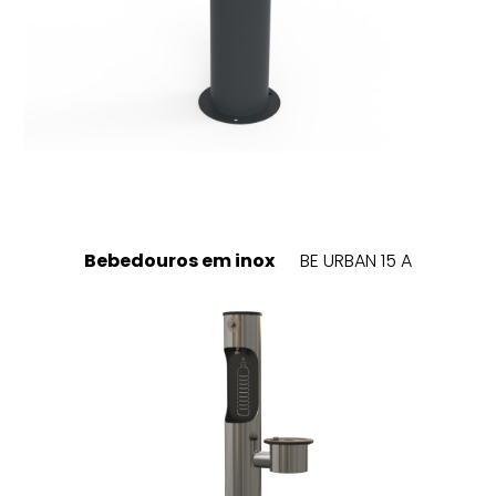
Bebedouros em inox
BE URBAN 15 A