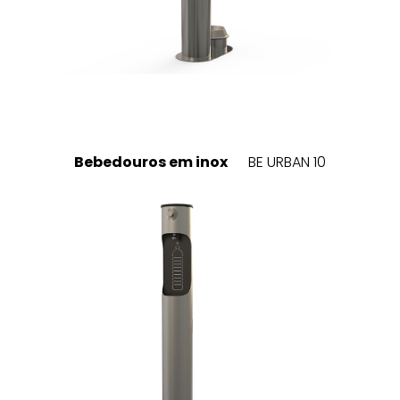
Bebedouros em inox
BE URBAN 10