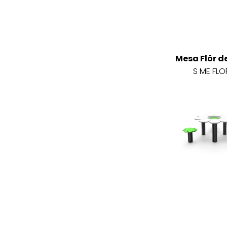
Mesa Flôr d
S ME FLO