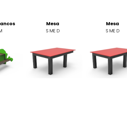
Bancos
Mesa
Mesa
M
S ME D
S ME D