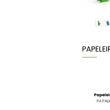
PAPELEI
Papelei
PA PAL