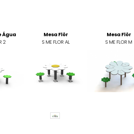
e Água
Mesa Flôr
Mesa Flôr
R 2
S ME FLOR AL
S ME FLOR M