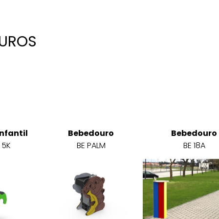
UROS
nfantil
Bebedouro
Bebedouro
 5K
BE PALM
BE 18A