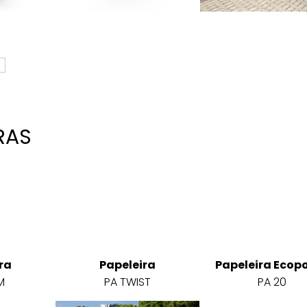
RAS
ra
Papeleira
Papeleira Ecop
M
PA TWIST
PA 20