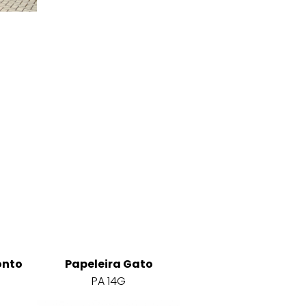
onto
Papeleira Gato
PA 14G