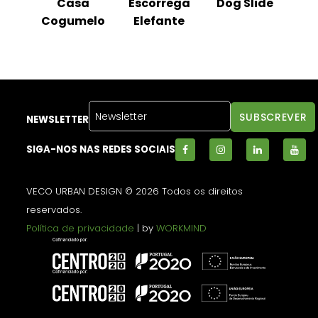
ega
Casa
Escorrega
Dog Slide
o
Cogumelo
Elefante
NEWSLETTER
SIGA-NOS NAS REDES SOCIAIS
VECO URBAN DESIGN © 2026 Todos os direitos
reservados.
Política de privacidade
| by
WORKMIND