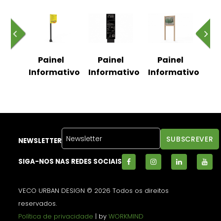
l
Painel
Painel
Painel
ativo
Informativo
Informativo
Informativo
In
NEWSLETTER
SIGA-NOS NAS REDES SOCIAIS
VECO URBAN DESIGN © 2026 Todos os direitos
reservados.
Política de privacidade
| by
WORKMIND