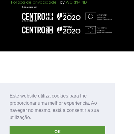
Política de privacidade
| by
WORKMIND
Este website utiliza cookies para lhe
proporcionar uma melhor experiência. Ao
navegar no mesmo, está a consentir a sua
utilização.
OK