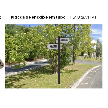
2
Placas de encaixe em tubo
PLA URBAN FV F