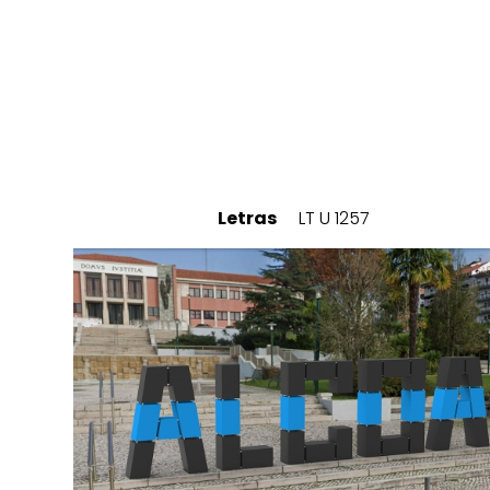
Letras
LT U 1257