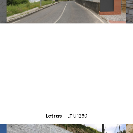
Letras
LT U 1250