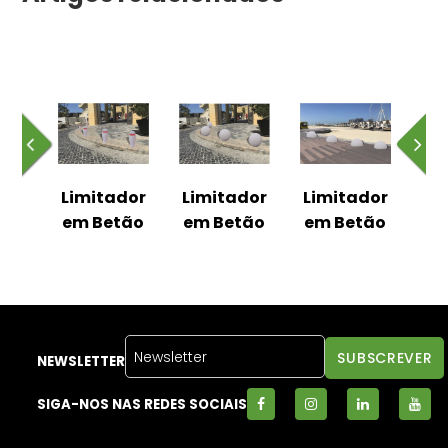
dor
Limitador
Limitador
Limitador
Li
dra
em Betão
em Betão
em Betão
em
NEWSLETTER
SIGA-NOS NAS REDES SOCIAIS