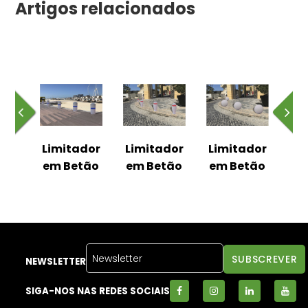
Artigos relacionados
dor
Limitador
Limitador
Limitador
Li
tão
em Betão
em Betão
em Betão
em
NEWSLETTER
SIGA-NOS NAS REDES SOCIAIS