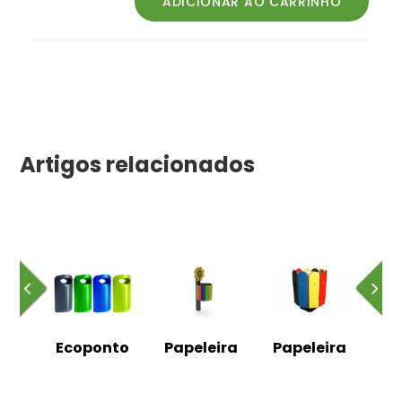
Artigos relacionados
ira
Ecoponto
Papeleira
Papeleira
Pa