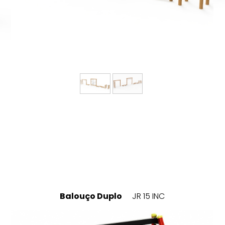
Balouço Duplo
JR 15 INC