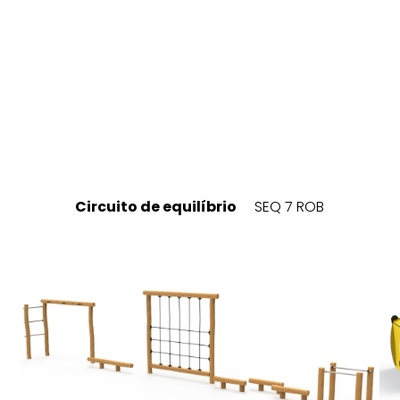
Circuito de equilíbrio
SEQ 7 ROB