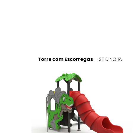
Torre com Escorregas
ST DINO 1A