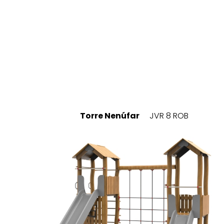
Torre Nenúfar
JVR 8 ROB