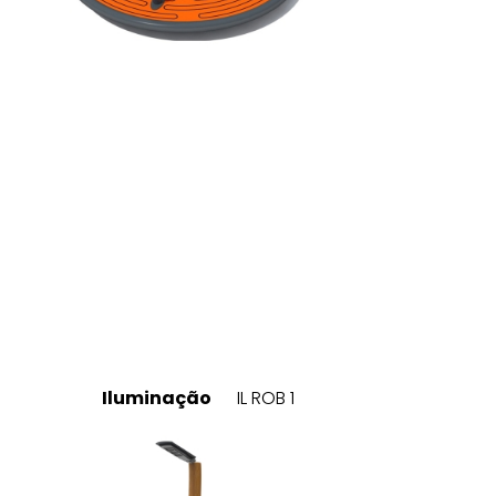
Iluminação
IL ROB 1