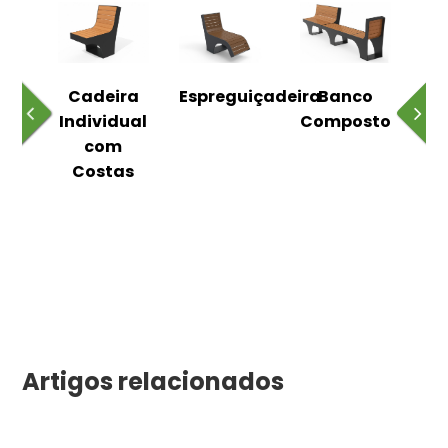
o
Cadeira
Espreguiçadeira
Banco
m
Individual
Composto
as
com
Costas
Artigos relacionados