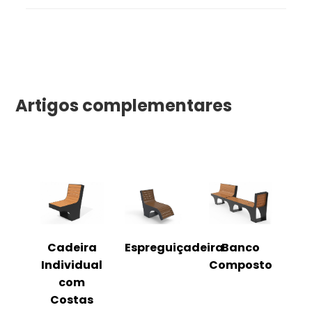
Artigos complementares
o
Cadeira
Espreguiçadeira
Banco
m
Individual
Composto
as
com
Costas