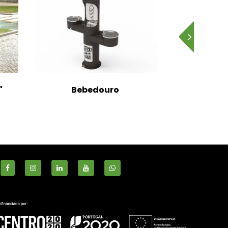
"
Bebedouro
S