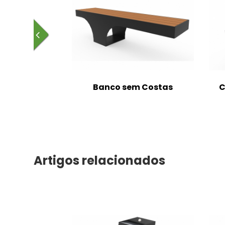
m Costas
Banco sem Costas
C
Artigos relacionados