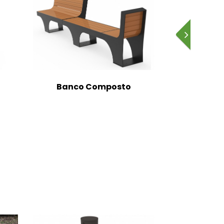
Banco Composto
Banc