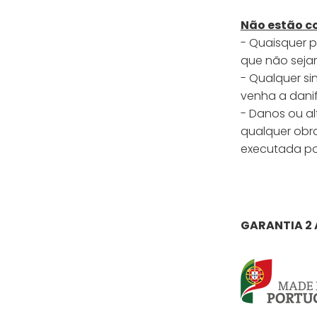
Não estão c
- Quaisquer 
que não seja
- Qualquer si
venha a dani
- Danos ou a
qualquer obra
executada por
GARANTIA 2