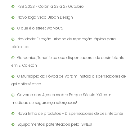
FSB 2023 - Colónia 23 a 27 Outubro
Novo logo Veco Urban Design
O que é o street workout?
Novidade: Estação urbana de reparação rápida para
bicicletas
Garachico,Tenerife coloca dispensadores de desinfetante
em El Caletón
O Município da Póvoa de Varzim instala dispensadores de
gel antisséptico
Governo dos Açores reabre Parque Século XXI com
medidas de segurança reforçadas!
Nova linha de produtos - Dispensadores de desinfetante
Equipamentos patenteados pelo ISPIEU!