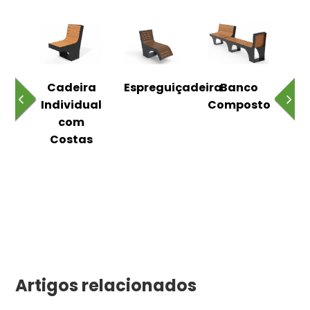
o
Cadeira
Espreguiçadeira
Banco
m
Individual
Composto
as
com
Costas
Artigos relacionados