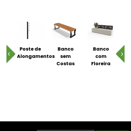
 ao
Poste de
Banco
Banco
Pa
Alongamentos
sem
com
Costas
Floreira