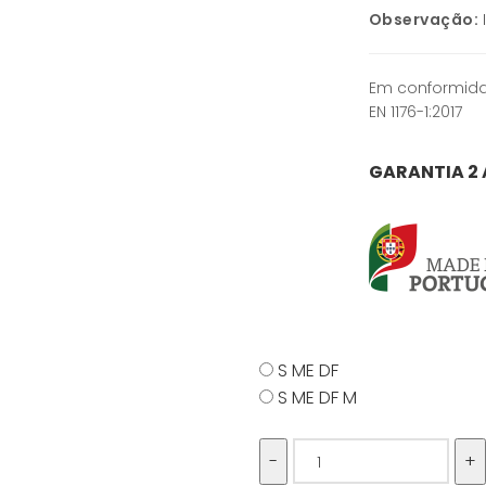
Observação:
Em conformida
EN 1176-1:2017
GARANTIA 2
S ME DF
S ME DF M