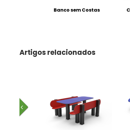
m Costas
Banco sem Costas
C
Artigos relacionados