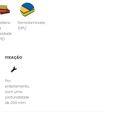
etileno
Termolaminado
a
(HPL)
sidade
PE)
FIXAÇÃO
Por
enterramento,
com uma
profundidade
de 200 mm