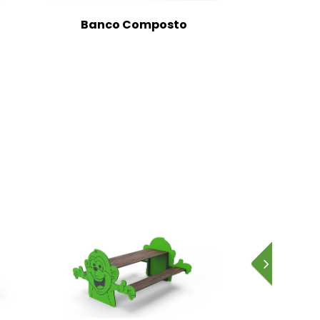
Banco Composto
Banc