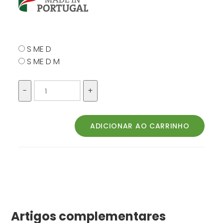
S ME D
S ME D M
Artigos complementares