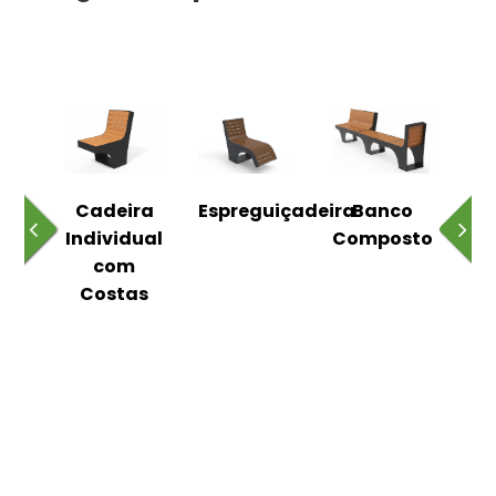
o
Cadeira
Espreguiçadeira
Banco
m
Individual
Composto
as
com
Costas