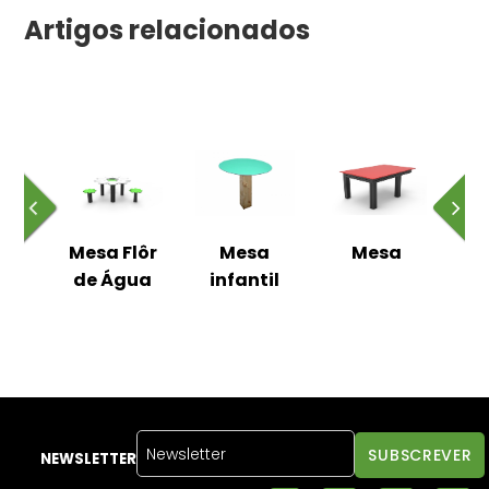
Artigos relacionados
 e
Mesa Flôr
Mesa
Mesa
M
o
de Água
infantil
il
I
NEWSLETTER