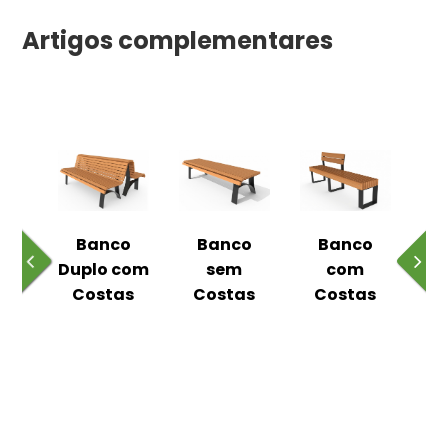
Artigos complementares
o
Banco
Banco
Banco
ual
Duplo com
sem
com
m
Costas
Costas
Costas
C
as