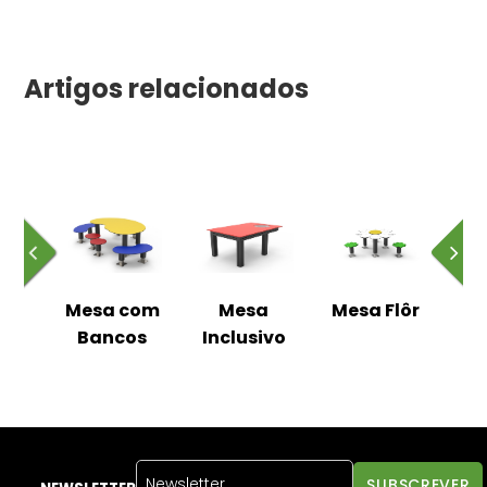
Artigos relacionados
com
Mesa com
Mesa
Mesa Flôr
Me
os
Bancos
Inclusivo
B