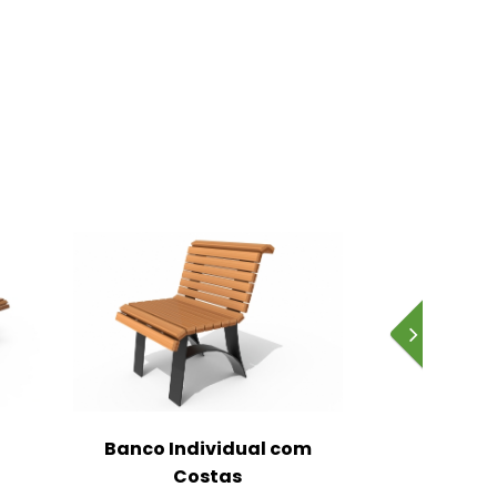
Banco Individual com
Banco Dup
Costas