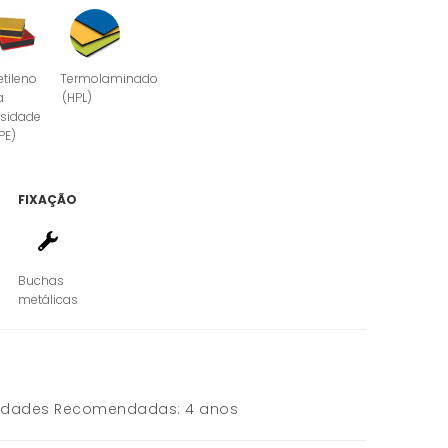
etileno
Termolaminado
a
(HPL)
sidade
PE)
FIXAÇÃO
Buchas
metálicas
Idades Recomendadas: 4 anos