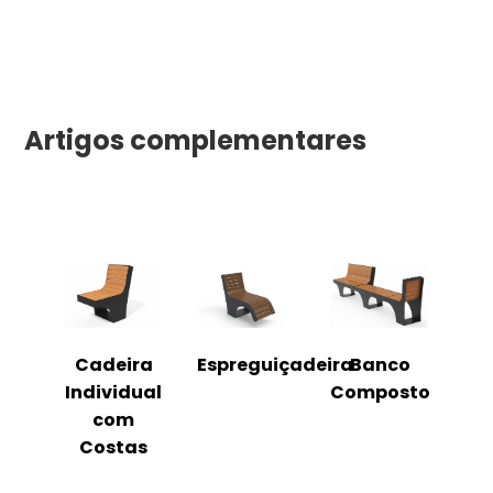
Artigos complementares
o
Cadeira
Espreguiçadeira
Banco
m
Individual
Composto
as
com
Costas