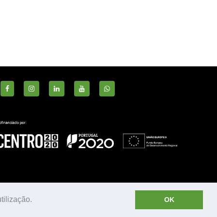
S
tilização.
OK