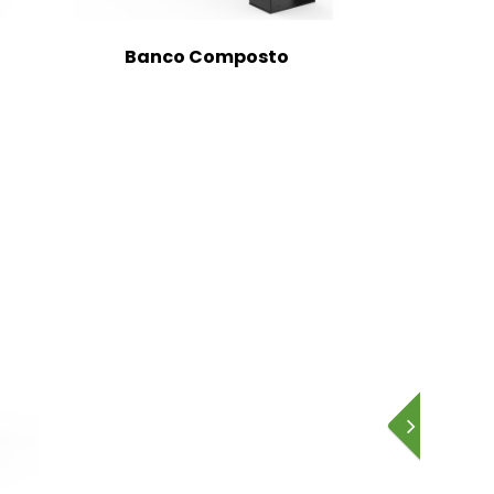
Banco Composto
Banc