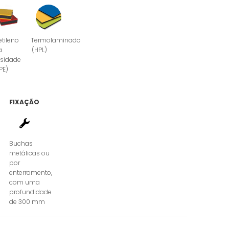
etileno
Termolaminado
a
(HPL)
sidade
PE)
FIXAÇÃO
Buchas
metálicas ou
por
enterramento,
com uma
profundidade
de 300 mm