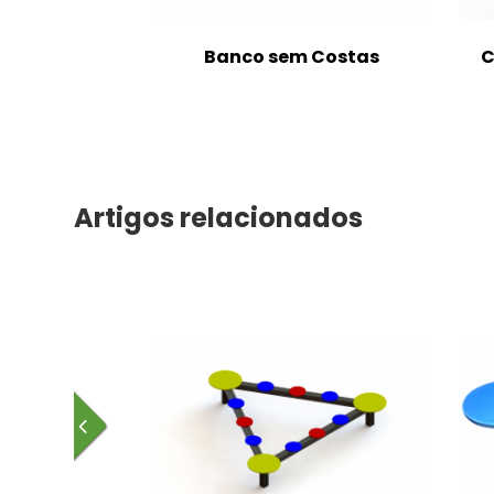
m Costas
Banco sem Costas
C
Artigos relacionados