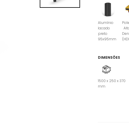
Alumínio
Poli
lacado
Alt
preto
Den
95x95mm
(HD
DIMENSÕES
1500 x 250 x 370
mm