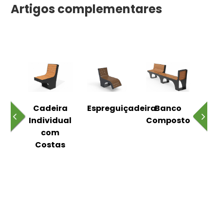
Artigos complementares
o
Cadeira
Espreguiçadeira
Banco
m
Individual
Composto
as
com
Costas