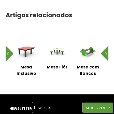
Artigos relacionados
com
Mesa
Mesa Flôr
Mesa com
Me
os
Inclusivo
Bancos
b
NEWSLETTER