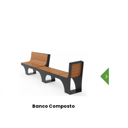
Banco Composto
Banc