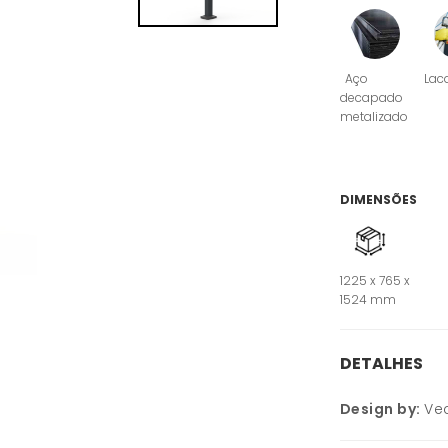
Aço
Lac
decapado
metalizado
DIMENSÕES
1225 x 765 x
1524 mm
DETALHES
Design by:
Ve