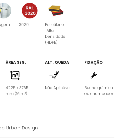
agem
3020
Polietileno
Alta
Densidade
(HDPE)
ÁREA SEG.
ALT. QUEDA
FIXAÇÃO
4225 x 3765
Não Aplicável
Bucha química
mm (16 m²)
ou chumbador
co Urban Design