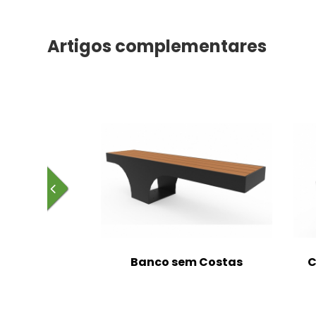
Artigos complementares
m Costas
Banco sem Costas
C