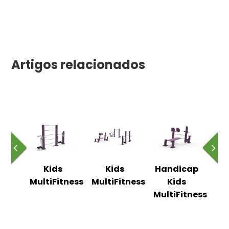
Artigos relacionados
s
Kids
Kids
Handicap
tness
MultiFitness
MultiFitness
Kids
Mul
MultiFitness