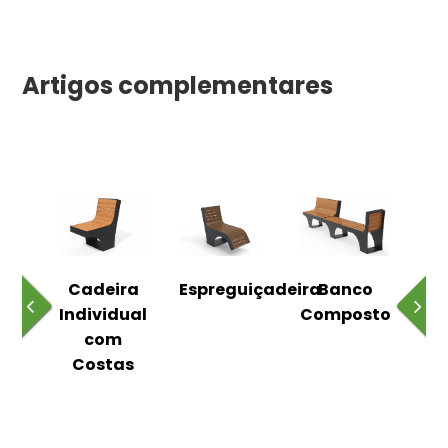
Artigos complementares
o
Cadeira
Espreguiçadeira
Banco
m
Individual
Composto
as
com
Costas