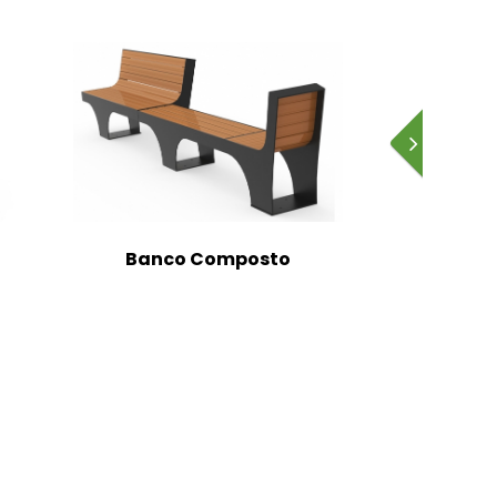
Banco Composto
Banc