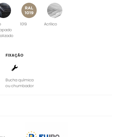
o
1019
Acrílico
apado
alizado
FIXAÇÃO
Bucha química
ou chumbador