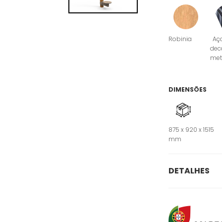
Robinia
Aç
dec
met
DIMENSÕES
875 x 920 x 1515
mm
DETALHES