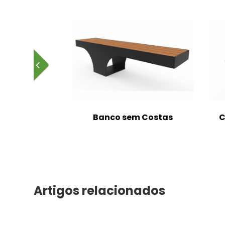
m Costas
Banco sem Costas
C
Artigos relacionados