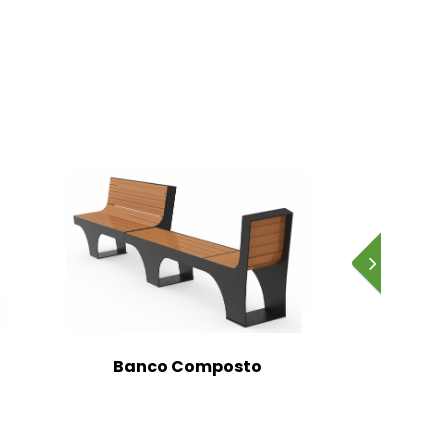
Banco Composto
Banc