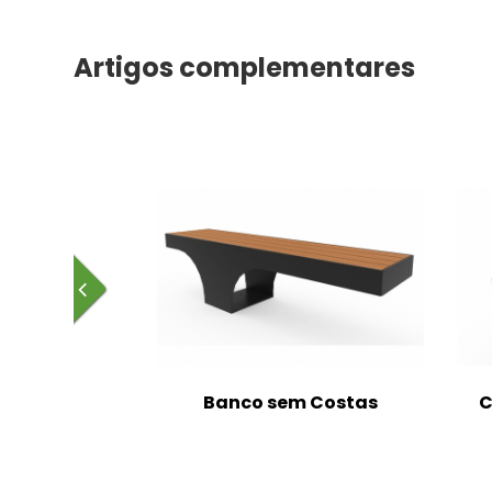
Artigos complementares
m Costas
Banco sem Costas
C