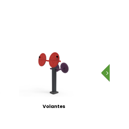
Volantes
Ba