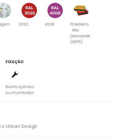
agem
3020
4008
Polietileno
Alta
Densidade
(HDPE)
FIXAÇÃO
Bucha química
ou chumbador
co Urban Design