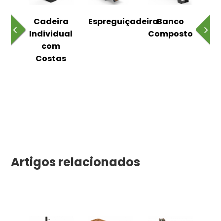
o
Cadeira
Espreguiçadeira
Banco
m
Individual
Composto
as
com
Costas
Artigos relacionados