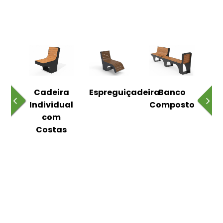
o
Cadeira
Espreguiçadeira
Banco
m
Individual
Composto
as
com
Costas