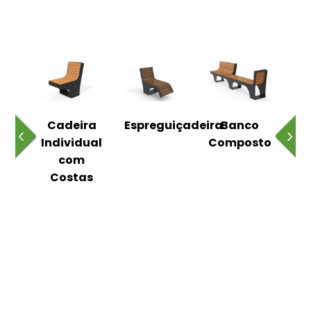
o
Cadeira
Espreguiçadeira
Banco
m
Individual
Composto
as
com
Costas