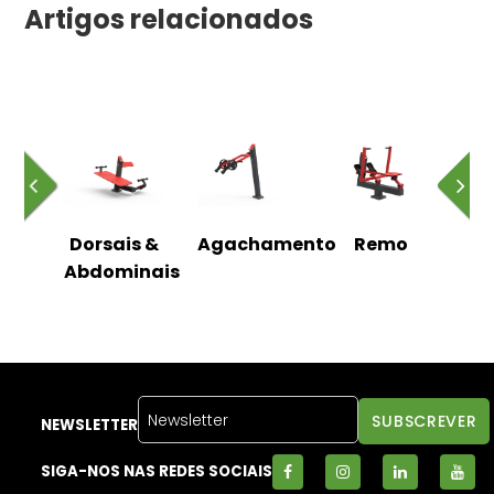
Artigos relacionados
ão
Dorsais &
Agachamento
Remo
R
ços
Abdominais
de
NEWSLETTER
SIGA-NOS NAS REDES SOCIAIS