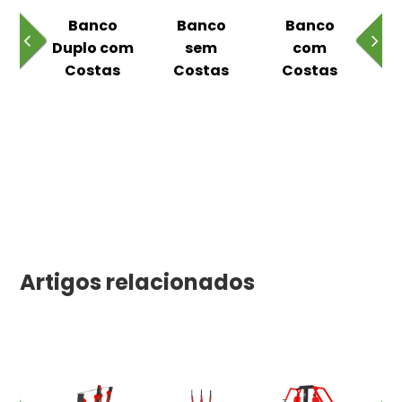
o
Banco
Banco
Banco
ual
Duplo com
sem
com
m
Costas
Costas
Costas
C
as
Artigos relacionados