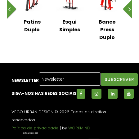
são
Patins
Esqui
Banco
Ex
ços
Duplo
Simples
Press
de
Duplo
NEWSLETTER
SIGA-NOS NAS REDES SOCIAIS
VECO URBAN DESIGN © 2026 Todos os direitos
reservados.
Política de privacidade
| by
WORKMIND