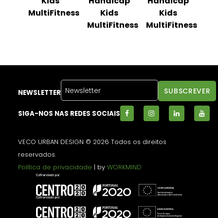
s
Kids
Handicap
Handicap
tness
MultiFitness
Kids
Kids
Mul
MultiFitness
MultiFitness
NEWSLETTER
SIGA-NOS NAS REDES SOCIAIS
VECO URBAN DESIGN © 2026 Todos os direitos
reservados.
Política de privacidade
| by
WORKMIND