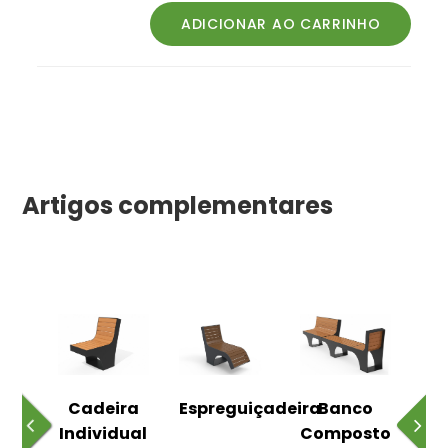
Artigos complementares
o
Cadeira
Espreguiçadeira
Banco
m
Individual
Composto