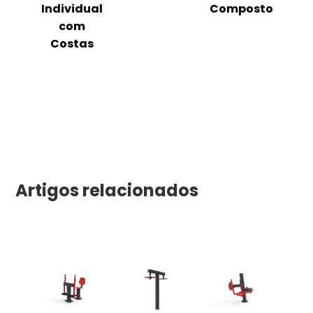
m
Individual
Composto
as
com
Costas
Artigos relacionados