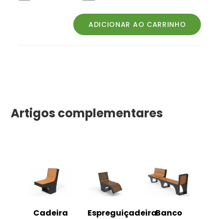
Artigos complementares
o
Cadeira
Espreguiçadeira
Banco