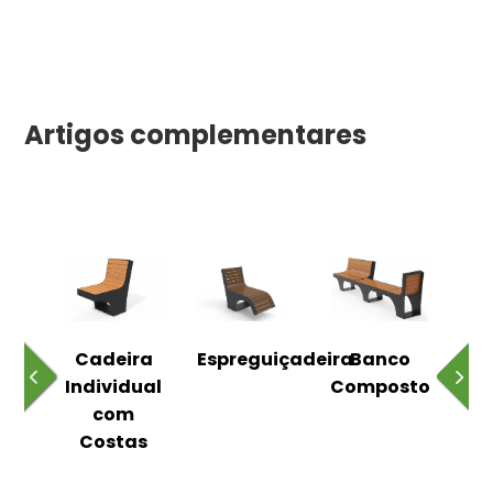
Artigos complementares
o
Cadeira
Espreguiçadeira
Banco
m
Individual
Composto
as
com
Costas