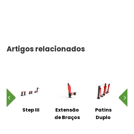
Artigos relacionados
o
Step III
Extensão
Patins
s
de Braços
Duplo
o