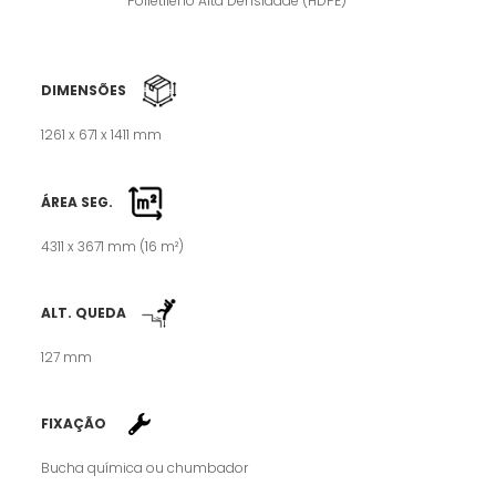
Polietileno Alta Densidade (HDPE)
DIMENSÕES
1261 x 671 x 1411 mm
ÁREA SEG.
4311 x 3671 mm (16 m²)
ALT. QUEDA
127 mm
FIXAÇÃO
Bucha química ou chumbador