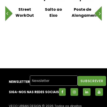
o
Street
Salto ao
Poste de
ico
WorkOut
Eixo
Alongamentos
C
NEWSLETTER
SIGA-NOS NAS REDES SOCIAIS
VECO URBAN DESIGN © 2026 Todos os direitos