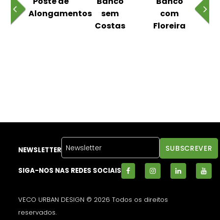
 ao
Poste de
Banco
Banco
Pa
Alongamentos
sem
com
Costas
Floreira
NEWSLETTER
SIGA-NOS NAS REDES SOCIAIS
VECO URBAN DESIGN © 2026 Todos os direitos
reservados.