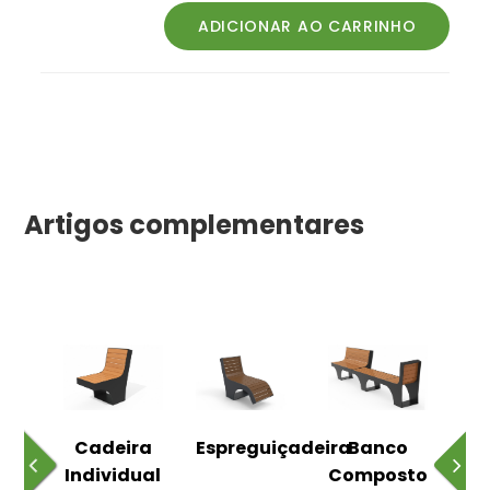
Artigos complementares
o
Cadeira
Espreguiçadeira
Banco
m
Individual
Composto