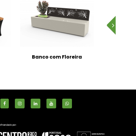
Banco com Floreira
Pap
S