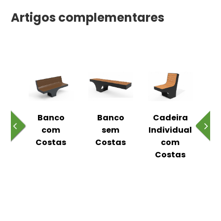
Artigos complementares
o
Banco
Banco
Cadeira
Es
ico
com
sem
Individual
Costas
Costas
com
Costas