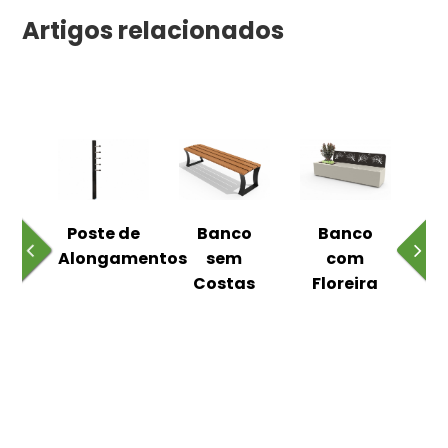
Artigos relacionados
 ao
Poste de
Banco
Banco
Pa
Alongamentos
sem
com
Costas
Floreira