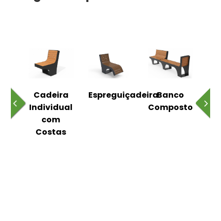
o
Cadeira
Espreguiçadeira
Banco
m
Individual
Composto
as
com
Costas