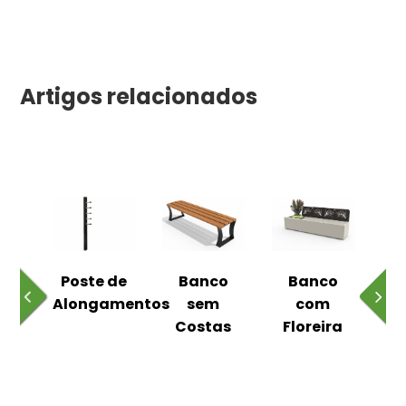
Artigos relacionados
 ao
Poste de
Banco
Banco
Pa
Alongamentos
sem
com
Costas
Floreira