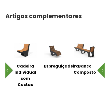
Artigos complementares
o
Cadeira
Espreguiçadeira
Banco
m
Individual
Composto
as
com
Costas