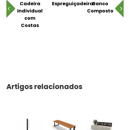
o
Cadeira
Espreguiçadeira
Banco
m
Individual
Composto
as
com
Costas
Artigos relacionados