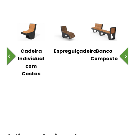
o
Cadeira
Espreguiçadeira
Banco
m
Individual
Composto
as
com
Costas