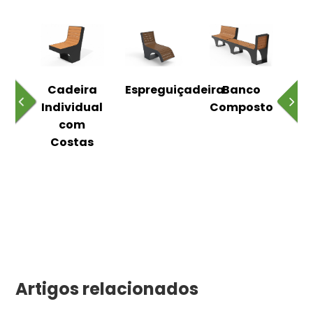
o
Cadeira
Espreguiçadeira
Banco
m
Individual
Composto
as
com
Costas
Artigos relacionados