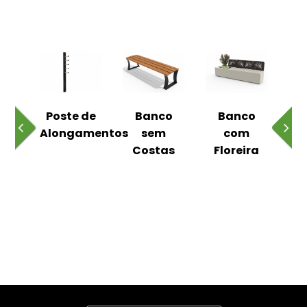
 ao
Poste de
Banco
Banco
Pa
Alongamentos
sem
com
Costas
Floreira