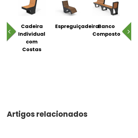
o
Cadeira
Espreguiçadeira
Banco
m
Individual
Composto
as
com
Costas
Artigos relacionados