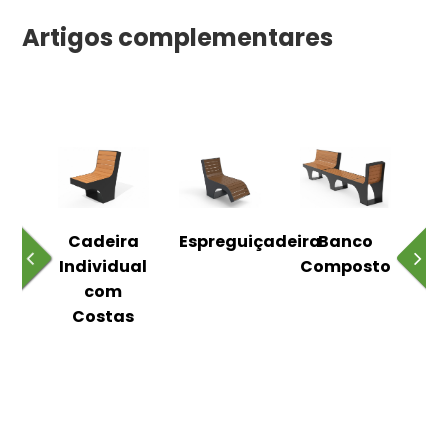
Artigos complementares
o
Cadeira
Espreguiçadeira
Banco
m
Individual
Composto
as
com
Costas