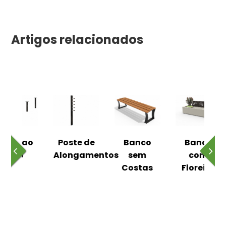
Artigos relacionados
 ao
Poste de
Banco
Banco
Pa
Alongamentos
sem
com
Costas
Floreira