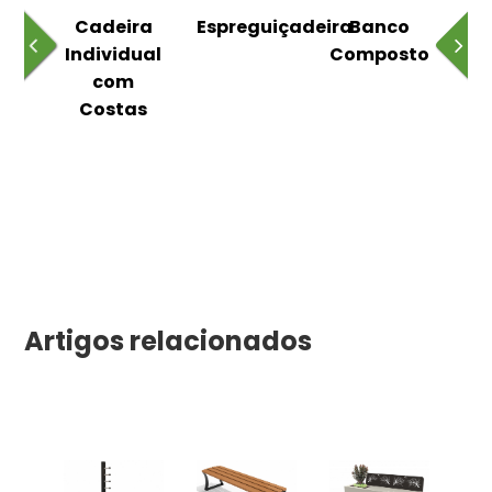
o
Cadeira
Espreguiçadeira
Banco
m
Individual
Composto
as
com
Costas
Artigos relacionados