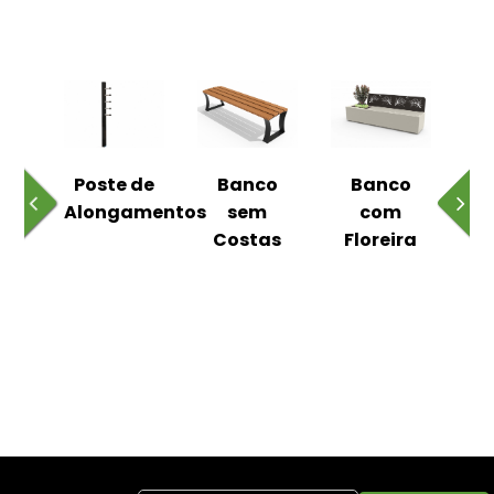
 ao
Poste de
Banco
Banco
Pa
Alongamentos
sem
com
Costas
Floreira