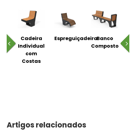
o
Cadeira
Espreguiçadeira
Banco
m
Individual
Composto
as
com
Costas
Artigos relacionados